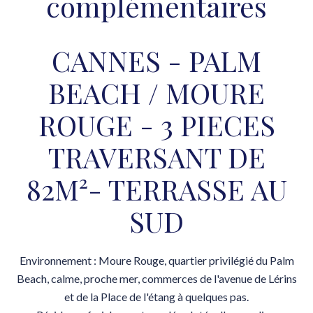
complémentaires
CANNES - PALM
BEACH / MOURE
ROUGE - 3 PIECES
TRAVERSANT DE
82M²- TERRASSE AU
SUD
Environnement : Moure Rouge, quartier privilégié du Palm
Beach, calme, proche mer, commerces de l'avenue de Lérins
et de la Place de l'étang à quelques pas.