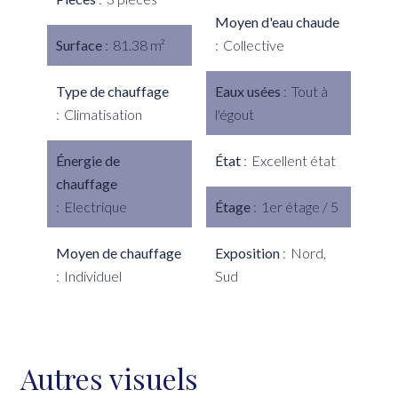
Moyen d'eau chaude
Surface
81.38 m²
Collective
Type de chauffage
Eaux usées
Tout à
Climatisation
l'égout
Énergie de
État
Excellent état
chauffage
Electrique
Étage
1er étage / 5
Moyen de chauffage
Exposition
Nord,
Individuel
Sud
Autres visuels