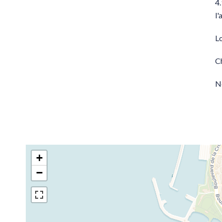
4.
l'
L
C
N
+
−