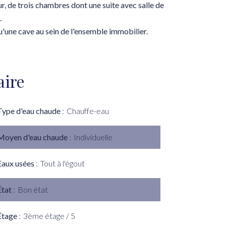
r, de trois chambres dont une suite avec salle de
.
'une cave au sein de l'ensemble immobilier.
ire
Type d'eau chaude
Chauffe-eau
Moyen d'eau chaude
Individuelle
Eaux usées
Tout à l'égout
État
Bon état
Étage
3ème étage / 5