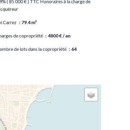
9% ( 85 000 € ) TTC Honoraires à la charge de
acquéreur
oi Carrez
79.4 m²
harges de copropriété
4800 € / an
ombre de lots dans la copropriété
64