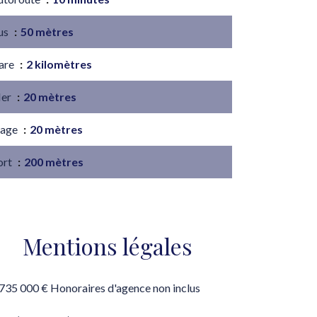
us
50 mètres
are
2 kilomètres
er
20 mètres
lage
20 mètres
ort
200 mètres
Mentions légales
 735 000 € Honoraires d'agence non inclus