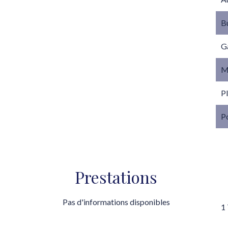
B
G
M
P
P
Prestations
Pas d'informations disponibles
1