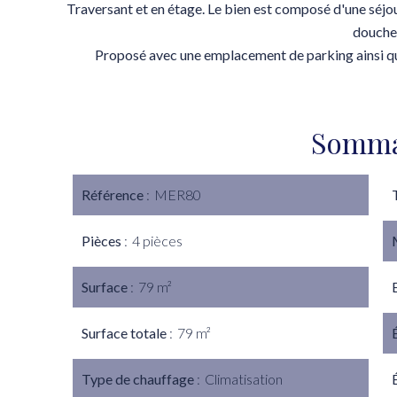
Traversant et en étage. Le bien est composé d'une séjou
douche
Proposé avec une emplacement de parking ainsi qu
Somma
Référence
MER80
Pièces
4 pièces
Surface
79 m²
Surface totale
79 m²
Type de chauffage
Climatisation