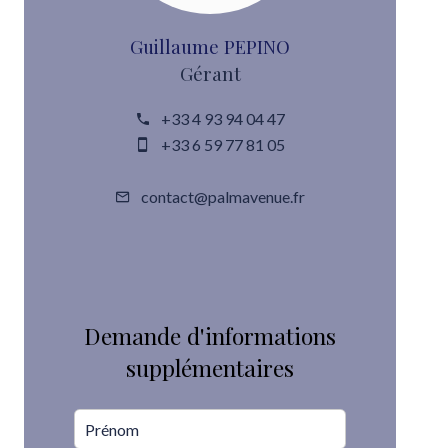
Guillaume PEPINO
Gérant
+33 4 93 94 04 47
+33 6 59 77 81 05
contact@palmavenue.fr
Demande d'informations
supplémentaires