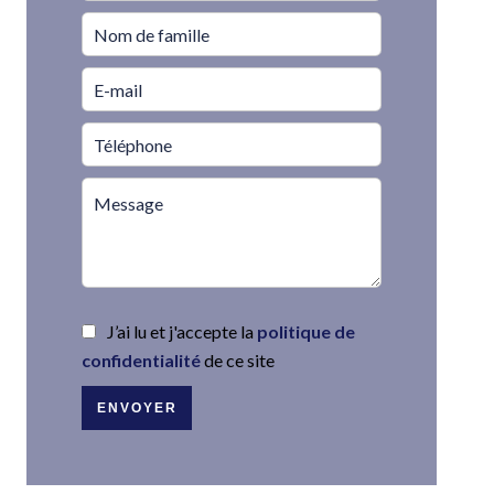
J’ai lu et j'accepte la
politique de
confidentialité
de ce site
ENVOYER