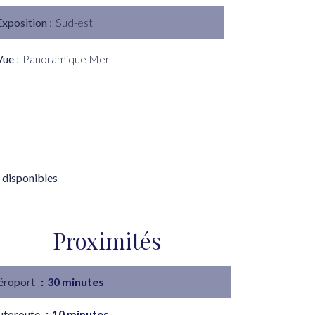
Exposition
Sud-est
Vue
Panoramique Mer
 disponibles
Proximités
éroport
30 minutes
utoroute
10 minutes