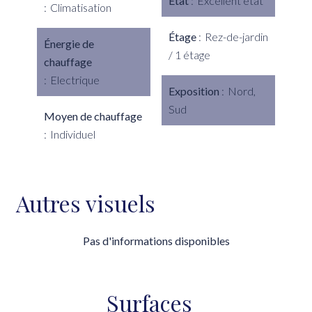
État
Excellent état
Climatisation
Étage
Rez-de-jardin
Énergie de
/ 1 étage
chauffage
Electrique
Exposition
Nord,
Sud
Moyen de chauffage
Individuel
Autres visuels
Pas d'informations disponibles
Surfaces