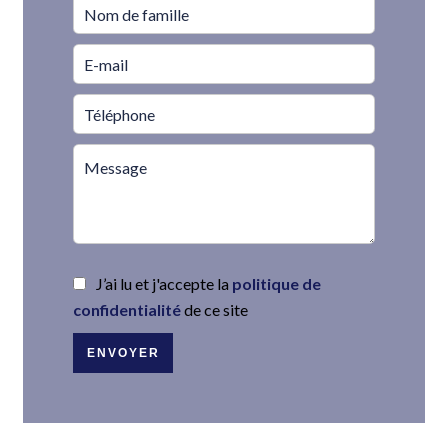
J’ai lu et j'accepte la
politique de
confidentialité
de ce site
ENVOYER