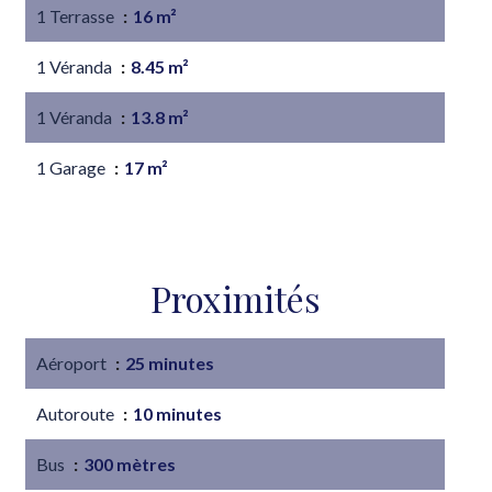
1 Terrasse
16 m²
1 Véranda
8.45 m²
1 Véranda
13.8 m²
1 Garage
17 m²
Proximités
Aéroport
25 minutes
Autoroute
10 minutes
Bus
300 mètres