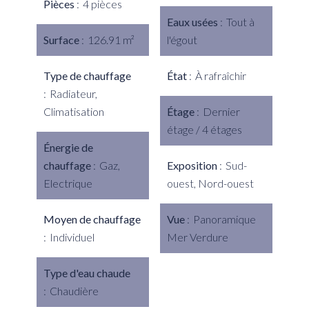
Pièces
4 pièces
Eaux usées
Tout à
Surface
126.91 m²
l'égout
Type de chauffage
État
À rafraîchir
Radiateur,
Climatisation
Étage
Dernier
étage / 4 étages
Énergie de
chauffage
Gaz,
Exposition
Sud-
Electrique
ouest, Nord-ouest
Moyen de chauffage
Vue
Panoramique
Individuel
Mer Verdure
Type d'eau chaude
Chaudière