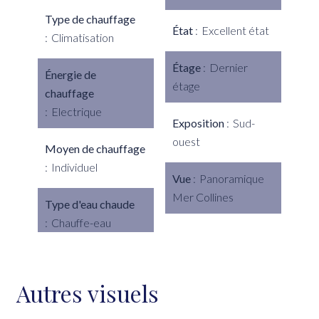
Type de chauffage
État
Excellent état
Climatisation
Étage
Dernier
Énergie de
étage
chauffage
Electrique
Exposition
Sud-
ouest
Moyen de chauffage
Individuel
Vue
Panoramique
Mer Collines
Type d'eau chaude
Chauffe-eau
Autres visuels